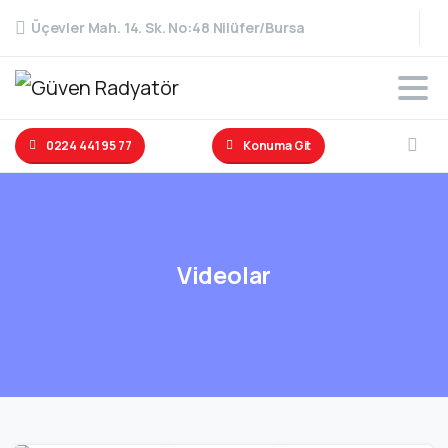
Üçevler Mah. 14. Sk. No:48 Nilüfer/Bursa
0224 441 95 77
Konuma Git
Videolar
-
0